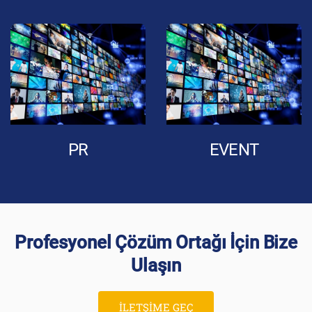
PR
EVENT
Profesyonel Çözüm Ortağı İçin Bize
Ulaşın
İLETŞİME GEÇ