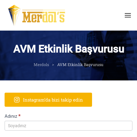
AVM Etkinlik Başvurusu
Merdols
AVM Etkinlik Başvurusu
Instagram’da bizi takip edin
AVM
Adınız
*
Etkinlik
Kayıt